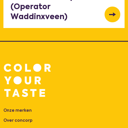
(Operator
Waddinxveen)
Onze merken
Over concorp